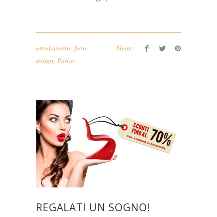
arredamento
,
fiera
,
Share:
design
,
Parigi
REGALATI UN SOGNO!