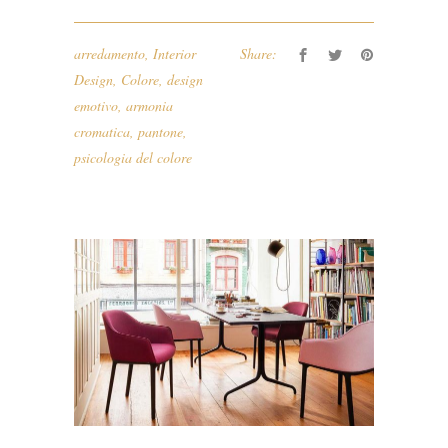
arredamento
,
Interior
Share:
Design
,
Colore
,
design
emotivo
,
armonia
cromatica
,
pantone
,
psicologia del colore