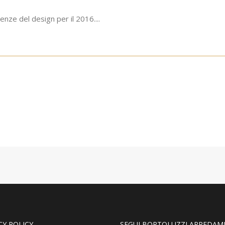
nze del design per il 2016....
CY POLICY
SEGUI BORTOLUZZI ARREDAM