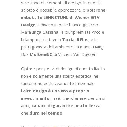
muro al pilastro, ma in entrambi i casi il
risultato sarebbe stato comunque quello di
enfatizzare l’ingombrante colonna. Abbiamo
quindi proposto la
realizzazione di una
libreria in ferro su misura
, che
abbracciasse la colonna stessa e che fosse
così leggera da non limitare
percettivamente né l’uno né l’altro spazio.
Per donare maggior calore, è stata
dedicata grande attenzione ai complementi
tessili: non solo ai
due tappeti
, testimoni
della passione per il viaggio dei proprietari,
ma anche alle
brillanti tende naturali
SAHCO
, capaci di valorizzare le ampie e
numerose finestre.
Ad emergere è un’atmosfera raffinata, che