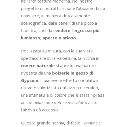
crea un’atmosfera accogliente e rilassante,
perfetta per ritrovare la quotidiana
tranquillità interiore
.
UNO SPAZIO
“SCOMPARSO”… E
RITROVATO: L’ALCOVA
Diffusissima a partire dal Rinascimento,
l’alcova è uno spazio quasi scomparso
nell’architettura moderna. Nel nostro
progetto di ristrutturazione l’abbiamo fatta
rinascere, in maniera delicatamente
scenografica, dalle ceneri di una piccola
finestra, così da
rendere l’ingresso più
luminoso, aperto e arioso
.
Realizzata su misura, con la sua vista