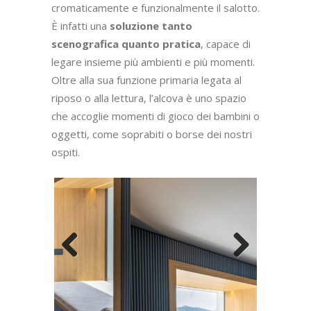
spettacolare sulla Valbelluna, la nicchia in
rovere naturale
si apre in una parete
rivestita da una
boiserie in gesso di
Gypsum
. Il piacevole effetto ondulato in
rilievo è valorizzato dall’azzurro ceruleo,
una sfumatura di colore che è stata ripresa
anche
nella zona notte e nel salotto
a cui
l’alcova dà accesso.
Questa grande nicchia, di fatto, “annuncia”
cromaticamente e funzionalmente il salotto.
È infatti una
soluzione tanto
scenografica quanto pratica
, capace di
legare insieme più ambienti e più momenti.
Oltre alla sua funzione primaria legata al
riposo o alla lettura, l’alcova è uno spazio
che accoglie momenti di gioco dei bambini o
oggetti, come soprabiti o borse dei nostri