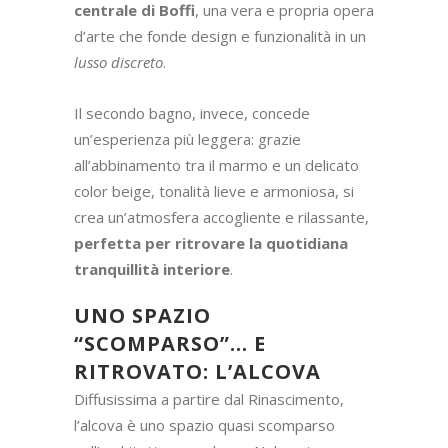
variazioni sul tema
, differenziando i due
spazi attraverso il
colore
e i
complementi
.
Nel bagno della camera padronale le pareti
sono immerse in una tonalità scura, che
conferisce un’eleganza sofisticata, raffinata
e intimamente rilassante. D’altronde, qui la
protagonista è la magnifica
vasca libera
centrale di Boffi
, una vera e propria opera
d’arte che fonde design e funzionalità in un
lusso discreto
.
Il secondo bagno, invece, concede
un’esperienza più leggera: grazie
all’abbinamento tra il marmo e un delicato
color beige, tonalità lieve e armoniosa, si