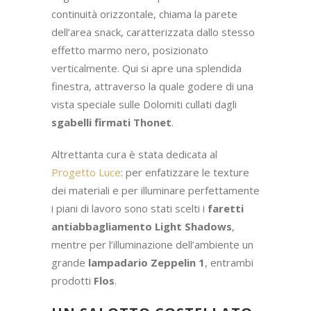
UNICA
La dining room è il risultato di un continuo
gioco di proporzione e collocazione
nell’ambiente tra gres, rovere e gesso. La
raffinata amalgama di elementi, in perfetto
equilibrio tra loro, è stata studiata proprio
per generare uno spazio aperto,
luminoso, da vivere e da condividere
.
La
boiserie in gesso
azzurro ceruleo di
Gypsum trova il suo naturale bilanciamento
nell’accostamento con il rovere della
cucina
Modulnova
e la verticalità delle sue
colonne. A sua volta, la tavola da pranzo,
realizzata su misura, richiama il rovere, ma
lo differenzia con il suo motivo orizzontale.