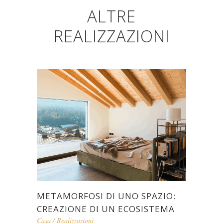
O meglio,
una bellezza che non si consuma
.
Previous
Next