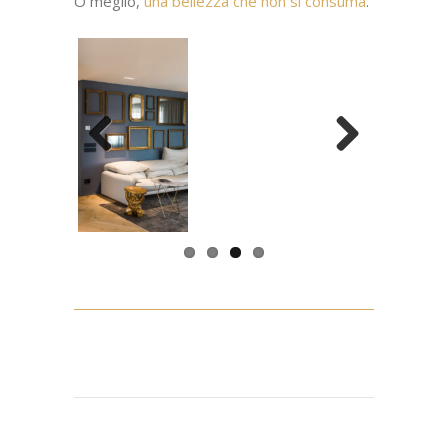
si è declinata anche attraverso l’accurata
selezione di elementi di design. In questo
salotto è possibile apprezzare le
poltrone
imbottite LEHNSTUHL di Wiener GTV
Design
, il divano in pelle bianco ghiaccio
Maralunga
Cassina
, la pluripremiata Arco e
la lampada da tavolo Taccia di
Flos
, e la
protagonista dell’ambiente, la madia Living
Box
Molteni&C
di Vincent Van Duysen.
Optare per pezzi di design di questo livello
non è solamente una scelta estetica, né
tantomeno esclusivamente funzionale:
l’alto design è un vero e proprio
investimento
, in ciò che si ama e per chi si
ama,
capace di garantire una bellezza
che dura nel tempo
.