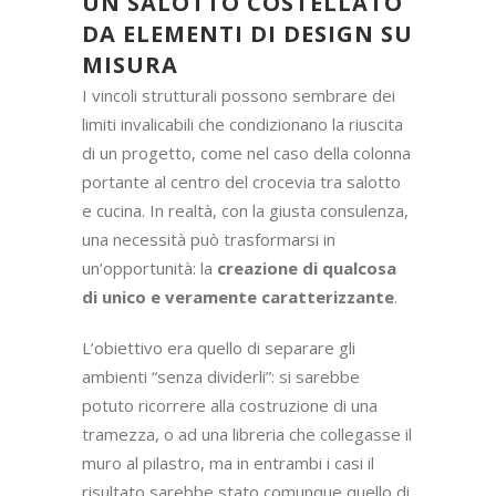
L’
isola in gres Sahara noir
, della stessa
larghezza della tavola per dare armonia e
continuità orizzontale, chiama la parete
dell’area snack, caratterizzata dallo stesso
effetto marmo nero, posizionato
verticalmente. Qui si apre una splendida
finestra, attraverso la quale godere di una
vista speciale sulle Dolomiti cullati dagli
sgabelli firmati Thonet
.
Altrettanta cura è stata dedicata al
Progetto Luce
: per enfatizzare le texture
dei materiali e per illuminare perfettamente
i piani di lavoro sono stati scelti i
faretti
antiabbagliamento Light Shadows
,
mentre per l’illuminazione dell’ambiente un
grande
lampadario Zeppelin 1
, entrambi
prodotti
Flos
.