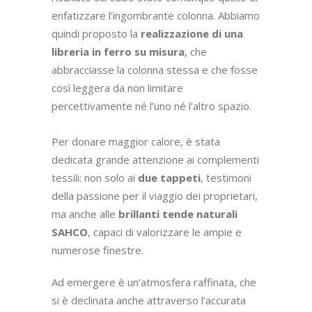
UN SALOTTO COSTELLATO
DA ELEMENTI DI DESIGN SU
MISURA
I vincoli strutturali possono sembrare dei
limiti invalicabili che condizionano la riuscita
di un progetto, come nel caso della colonna
portante al centro del crocevia tra salotto
e cucina. In realtà, con la giusta consulenza,
una necessità può trasformarsi in
un’opportunità: la
creazione di qualcosa
di unico e veramente caratterizzante
.
L’obiettivo era quello di separare gli
ambienti “senza dividerli”: si sarebbe
potuto ricorrere alla costruzione di una
tramezza, o ad una libreria che collegasse il