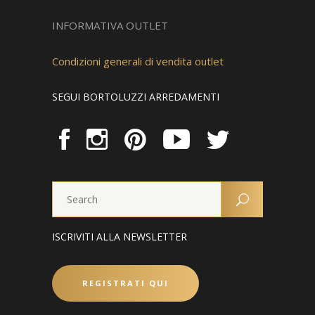
Bortoluzzi Arredamenti
Via Caduti 14 settembre 1944, 45
32100 Belluno
Tel. +39 0437 931296
e-mail:
info@bortoluzzi.it
P.IVA 00063940258
PRIVACY POLICY