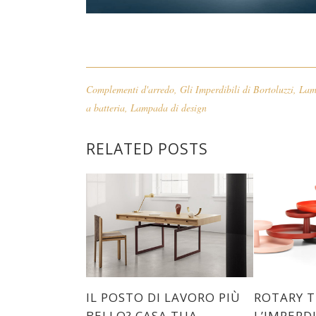
Complementi d'arredo
,
Gli Imperdibili di Bortoluzzi
,
Lam
a batteria
,
Lampada di design
RELATED POSTS
IL POSTO DI LAVORO PIÙ
ROTARY T
BELLO? CASA TUA.
L’IMPERD