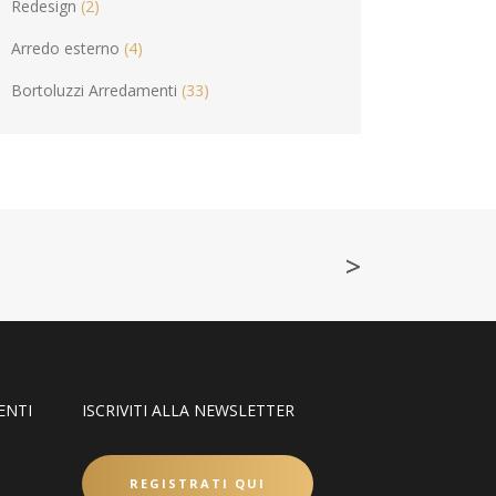
Redesign
(2)
Arredo esterno
(4)
Bortoluzzi Arredamenti
(33)
>
ENTI
ISCRIVITI ALLA NEWSLETTER
REGISTRATI QUI