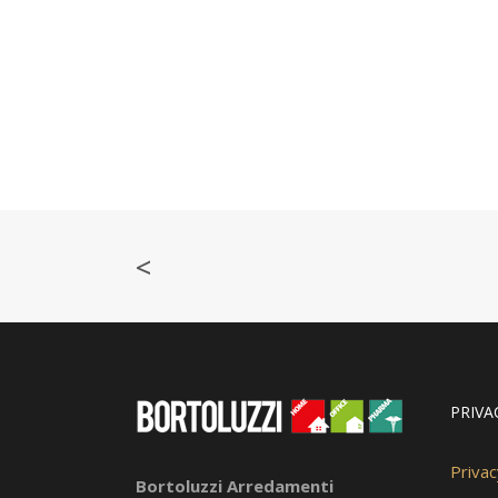
<
PRIVA
Privac
Bortoluzzi Arredamenti