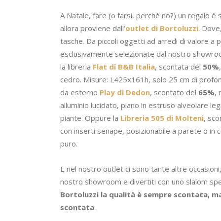
A Natale, fare (o farsi, perché no?) un regalo è 
allora proviene dall’
outlet di Bortoluzzi
. Dove,
tasche. Da piccoli oggetti ad arredi di valore a
esclusivamente selezionate dal nostro showroom,
la libreria
Flat di B&B Italia
, scontata del
50%
cedro. Misure: L425x161h, solo 25 cm di profondit
da esterno
Play di Dedon
, scontato del
65%
,
alluminio lucidato, piano in estruso alveolare l
piante. Oppure la
Libreria 505 di Molteni
, sco
con inserti senape, posizionabile a parete o in
puro.
E nel nostro outlet ci sono tante altre occasioni
nostro showroom e divertiti con uno slalom speci
Bortoluzzi la qualità è sempre scontata, ma 
scontata
.