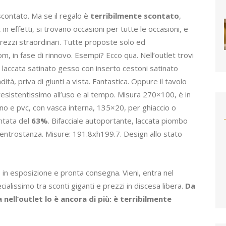
scontato. Ma se il regalo è
terribilmente scontato
,
 in effetti, si trovano occasioni per tutte le occasioni, e
 prezzi straordinari. Tutte proposte solo ed
 in fase di rinnovo. Esempi? Ecco qua. Nell’outlet trovi
, laccata satinato gesso con inserto cestoni satinato
à, priva di giunti a vista. Fantastica. Oppure il tavolo
 resistentissimo all’uso e al tempo. Misura 270×100, è in
egno e pvc, con vasca interna, 135×20, per ghiaccio o
ntata del
63%
. Bifacciale autoportante, laccata piombo
 centrostanza. Misure: 191.8xh199.7. Design allo stato
, in esposizione e pronta consegna. Vieni, entra nel
alissimo tra sconti giganti e prezzi in discesa libera.
Da
nell’outlet lo è ancora di più: è terribilmente