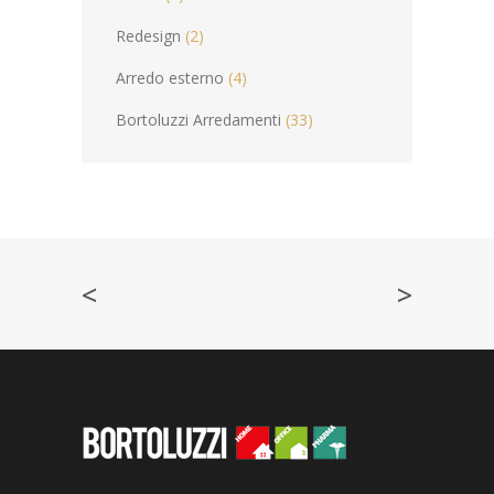
Redesign
(2)
Arredo esterno
(4)
Bortoluzzi Arredamenti
(33)
<
>