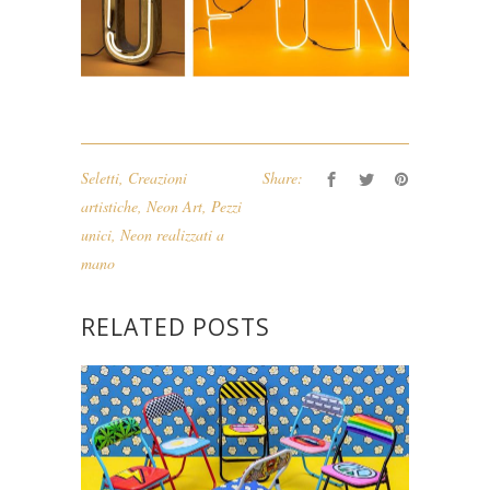
Seletti
,
Creazioni
Share:
artistiche
,
Neon Art
,
Pezzi
unici
,
Neon realizzati a
mano
RELATED POSTS