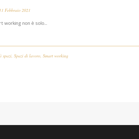
11 Febbraio 2021
rt working non è solo...
i spazi
,
Spazi di lavoro
,
Smart working