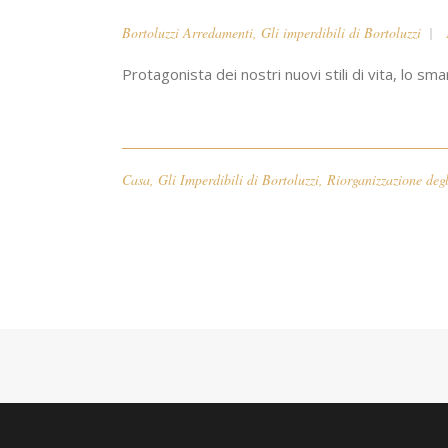
Bortoluzzi Arredamenti
,
Gli imperdibili di Bortoluzzi
Protagonista dei nostri nuovi stili di vita, lo sma
Casa
,
Gli Imperdibili di Bortoluzzi
,
Riorganizzazione degl