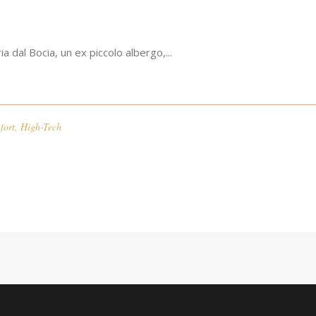
a dal Bocia, un ex piccolo albergo,...
fort
,
High-Tech