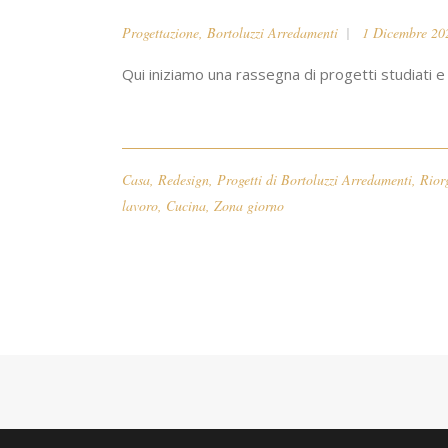
Progettazione
,
Bortoluzzi Arredamenti
1 Dicembre 20
Qui iniziamo una rassegna di progetti studiati e r
Casa
,
Redesign
,
Progetti di Bortoluzzi Arredamenti
,
Rior
lavoro
,
Cucina
,
Zona giorno