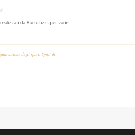
20
ealizzati da Bortoluzzi, per varie...
ganizzazione degli spazi
,
Spazi di