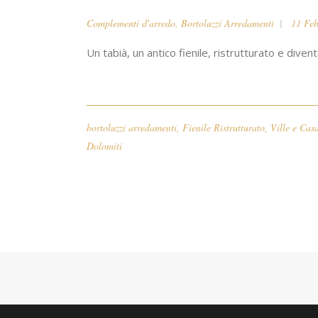
Complementi d'arredo
,
Bortoluzzi Arredamenti
11 Feb
Un tabià, un antico fienile, ristrutturato e diventat
bortoluzzi arredamenti
,
Fienile Ristrutturato
,
Ville e Casa
Dolomiti