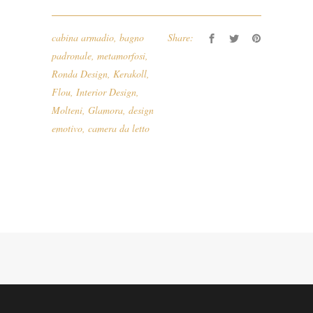
cabina armadio
,
bagno
Share:
padronale
,
metamorfosi
,
Ronda Design
,
Kerakoll
,
Flou
,
Interior Design
,
Molteni
,
Glamora
,
design
emotivo
,
camera da letto