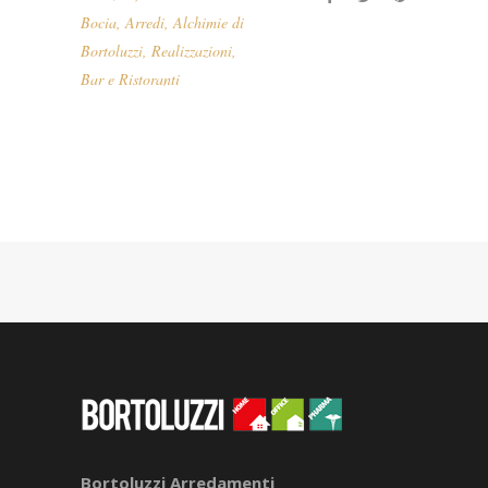
Bocia
,
Arredi
,
Alchimie di
Bortoluzzi
,
Realizzazioni
,
Bar e Ristoranti
Bortoluzzi Arredamenti