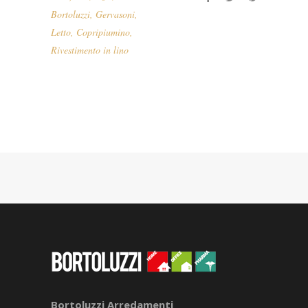
Bortoluzzi
,
Gervasoni
,
Letto
,
Copripiumino
,
Rivestimento in lino
Bortoluzzi Arredamenti