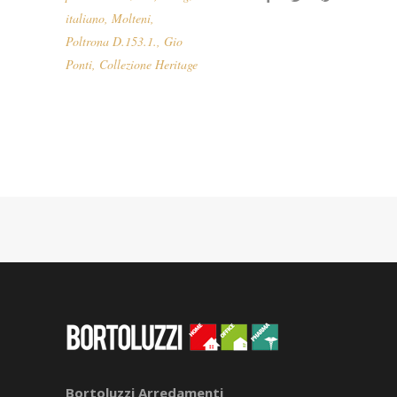
italiano
,
Molteni
,
Poltrona D.153.1.
,
Gio
Ponti
,
Collezione Heritage
Bortoluzzi Arredamenti