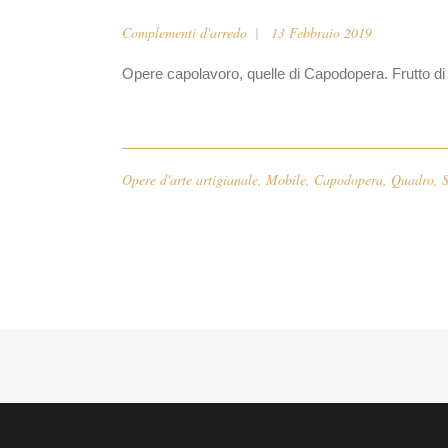
Complementi d'arredo
13 Febbraio 2019
Opere capolavoro, quelle di Capodopera. Frutto di u
Opere d'arte artigianale
,
Mobile
,
Capodopera
,
Quadro
,