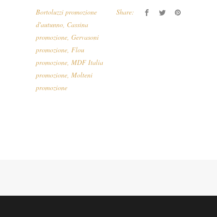
Bortoluzzi promozione
Share:
d'autunno
,
Cassina
promozione
,
Gervasoni
promozione
,
Flou
promozione
,
MDF Italia
promozione
,
Molteni
promozione