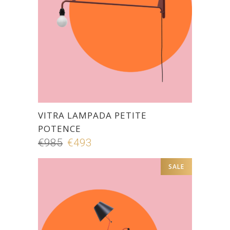
VITRA LAMPADA PETITE
POTENCE
€
985
Il
€
493
Il
prezzo
prezzo
SALE
originale
attuale
era:
è:
€985.
€493.