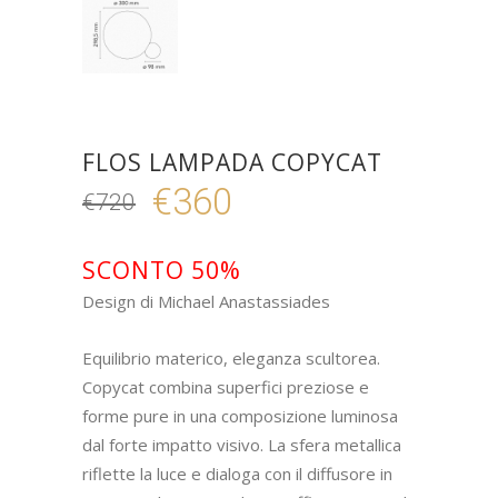
FLOS LAMPADA COPYCAT
€
360
€
720
Il
Il
prezzo
prezzo
originale
attuale
SCONTO 50%
era:
è:
Design di Michael Anastassiades
€720.
€360.
Equilibrio materico, eleganza scultorea.
Copycat combina superfici preziose e
forme pure in una composizione luminosa
dal forte impatto visivo. La sfera metallica
riflette la luce e dialoga con il diffusore in