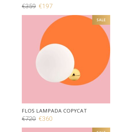
€
359
Il
€
197
Il
prezzo
prezzo
SALE
originale
attuale
era:
è:
€359.
€197.
FLOS LAMPADA COPYCAT
€
720
Il
€
360
Il
prezzo
prezzo