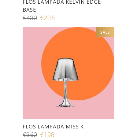
FLOS LAMPADA KELVIN EDGE
BASE
€
430
Il
€
236
Il
prezzo
prezzo
SALE
originale
attuale
era:
è:
€430.
€236.
FLOS LAMPADA MISS K
€
360
Il
€
198
Il