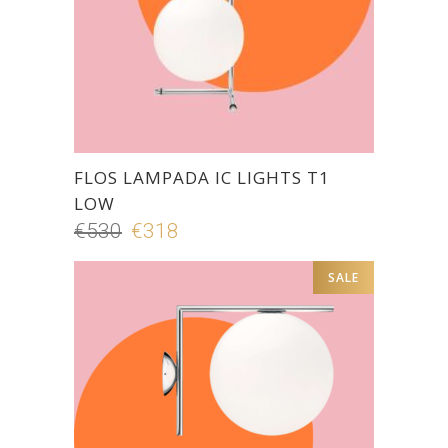
FLOS LAMPADA IC LIGHTS T1
LOW
€
530
Il
€
318
Il
prezzo
prezzo
SALE
originale
attuale
era:
è:
€530.
€318.