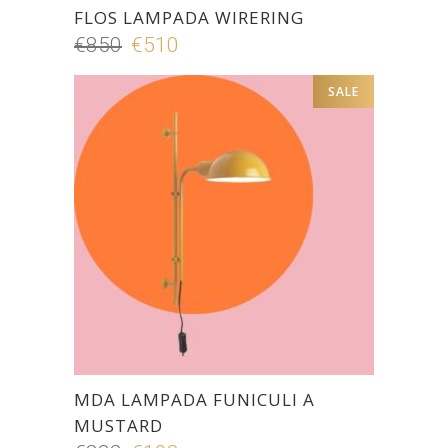
FLOS LAMPADA WIRERING
€
850
Il
€
510
Il
prezzo
prezzo
SALE
originale
attuale
era:
è:
€850.
€510.
MDA LAMPADA FUNICULI A
MUSTARD