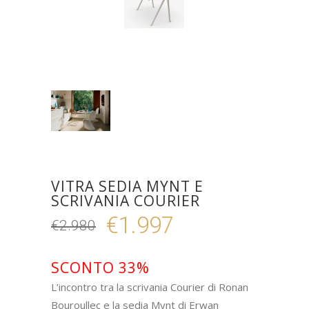
VITRA SEDIA MYNT E
SCRIVANIA COURIER
€
1.997
€
2.980
Il
Il
prezzo
prezzo
originale
attuale
SCONTO 33%
era:
è:
L’incontro tra la scrivania Courier di Ronan
€2.980.
€1.997.
Bouroullec e la sedia Mynt di Erwan