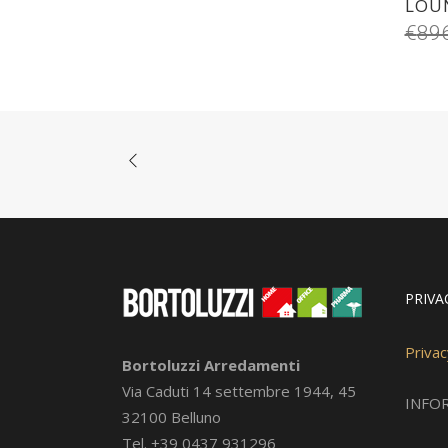
LOU
€
89
PRIVA
Privac
Bortoluzzi Arredamenti
Via Caduti 14 settembre 1944, 45
INFO
32100 Belluno
Tel. +39 0437 931296