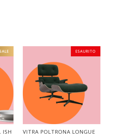
SALE
ESAURITO
ESAURITO
. ISH
VITRA POLTRONA LONGUE