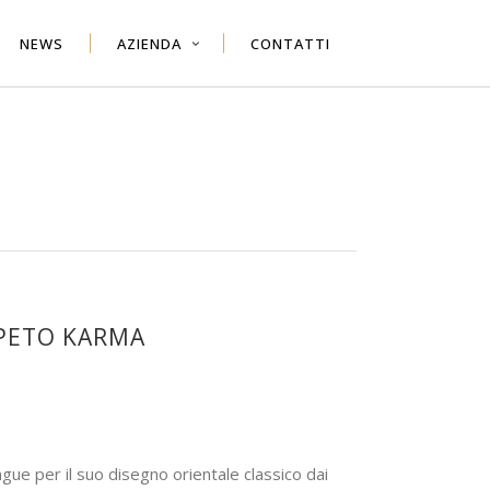
NEWS
AZIENDA
CONTATTI
PPETO KARMA
zo
le
ngue per il suo disegno orientale classico dai
70.