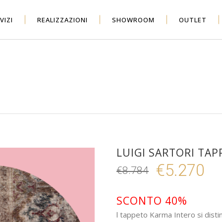
VIZI
REALIZZAZIONI
SHOWROOM
OUTLET
LUIGI SARTORI TA
€
5.270
€
8.784
Il
Il
prezzo
prez
originale
attua
SCONTO 40%
era:
è:
l tappeto Karma Intero si disti
€8.784.
€5.2