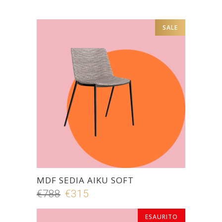
SALE
MDF SEDIA AIKU SOFT
€
788
Il
€
315
Il
prezzo
prezzo
ESAURITO
ESAURITO
originale
attuale