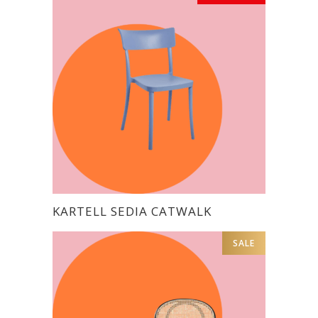
era:
è:
€788.
€315.
KARTELL SEDIA CATWALK
SALE