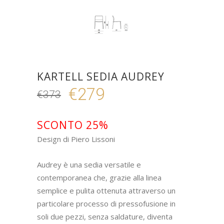
KARTELL SEDIA AUDREY
€
279
€
373
Il
Il
prezzo
prezzo
originale
attuale
SCONTO 25%
era:
è:
Design di Piero Lissoni
€373.
€279.
Audrey è una sedia versatile e
contemporanea che, grazie alla linea
semplice e pulita ottenuta attraverso un
particolare processo di pressofusione in
soli due pezzi, senza saldature, diventa