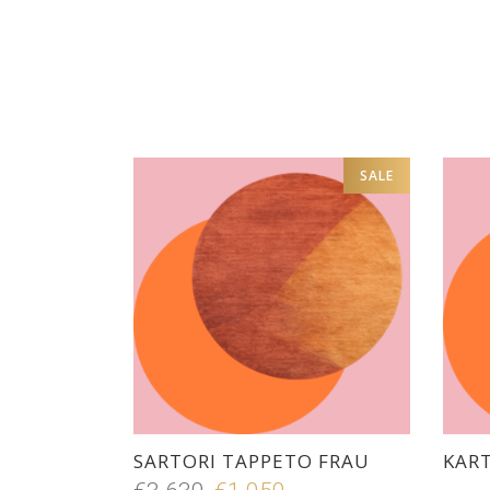
SALE
SARTORI TAPPETO FRAU
KART
Il
Il