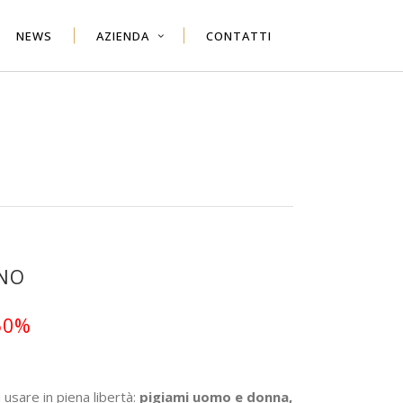
NEWS
AZIENDA
CONTATTI
INO
50%
 usare in piena libertà:
pigiami uomo e donna,