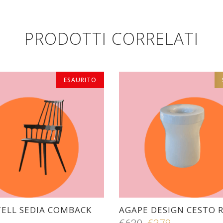
PRODOTTI CORRELATI
ESAURITO
ESAURITO
ELL SEDIA COMBACK
AGAPE DESIGN CESTO 
Il
Il