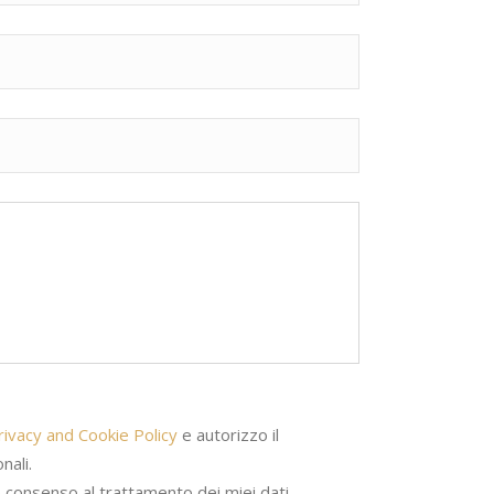
rivacy and Cookie Policy
e autorizzo il
nali.
o consenso al trattamento dei miei dati