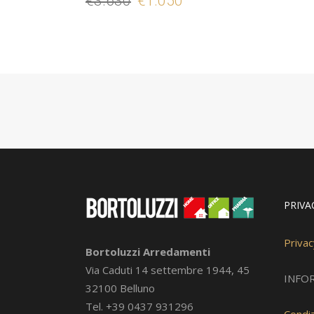
€
3.630
€
1.050
prezzo
prezzo
originale
attuale
era:
è:
€3.630.
€1.050.
PRIVA
Privac
Bortoluzzi Arredamenti
Via Caduti 14 settembre 1944, 45
INFO
32100 Belluno
Tel. +39 0437 931296
Condiz