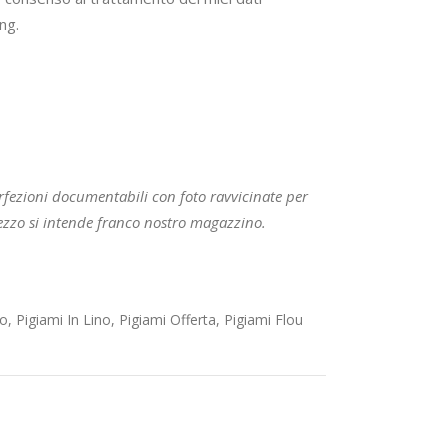
ng.
rfezioni documentabili con foto ravvicinate per
 prezzo si intende franco nostro magazzino.
no
,
Pigiami In Lino
,
Pigiami Offerta
,
Pigiami Flou