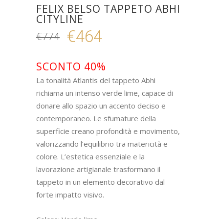
FELIX BELSO TAPPETO ABHI
CITYLINE
€
464
€
774
Il
Il
prezzo
prezzo
originale
attuale
SCONTO 40%
era:
è:
La tonalità Atlantis del tappeto Abhi
€774.
€464.
richiama un intenso verde lime, capace di
donare allo spazio un accento deciso e
contemporaneo. Le sfumature della
superficie creano profondità e movimento,
valorizzando l’equilibrio tra matericità e
colore. L’estetica essenziale e la
lavorazione artigianale trasformano il
tappeto in un elemento decorativo dal
forte impatto visivo.