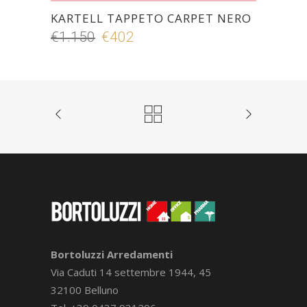
KARTELL TAPPETO CARPET NERO
€
1.150
Il
€
402
Il
prezzo
prezzo
originale
attuale
era:
è:
€1.150.
€402.
Bortoluzzi Arredamenti
Via Caduti 14 settembre 1944, 45
32100 Belluno