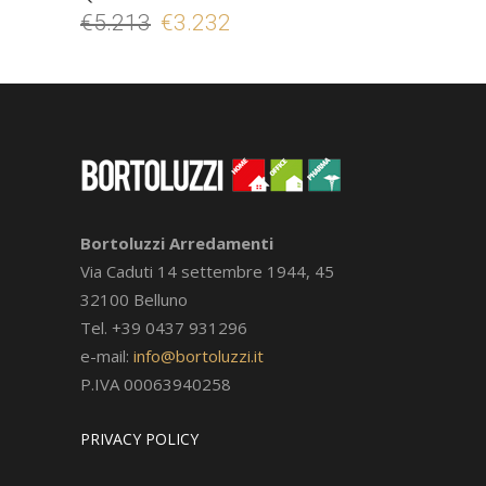
€
5.213
Il
€
3.232
Il
prezzo
prezzo
originale
attuale
era:
è:
€5.213.
€3.232.
Bortoluzzi Arredamenti
Via Caduti 14 settembre 1944, 45
32100 Belluno
Tel. +39 0437 931296
e-mail:
info@bortoluzzi.it
P.IVA 00063940258
PRIVACY POLICY